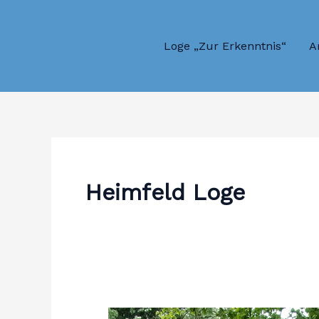
Zum
Inhalt
Loge „Zur Erkenntnis“
A
springen
Heimfeld Loge