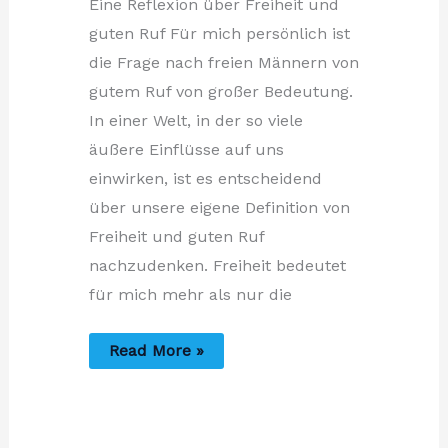
Eine Reflexion über Freiheit und
guten Ruf Für mich persönlich ist
die Frage nach freien Männern von
gutem Ruf von großer Bedeutung.
In einer Welt, in der so viele
äußere Einflüsse auf uns
einwirken, ist es entscheidend
über unsere eigene Definition von
Freiheit und guten Ruf
nachzudenken. Freiheit bedeutet
für mich mehr als nur die
Freie
Read More »
Männer
von
gutem
Ruf?